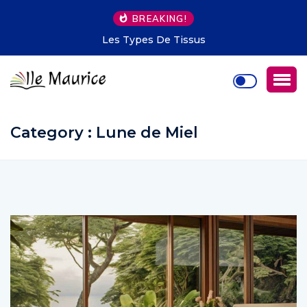
BREAKING!
s Types De Tissus
Une Soirée Amusante P
Category : Lune de Miel